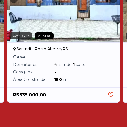
Ref.:
9337
VENDA
Sarandi - Porto Alegre/RS
Casa
Dormitórios
4
, sendo
1
suíte
Garagens
2
Área Construída
180
m²
R$535.000,00