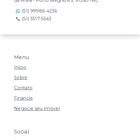
da Areia - Porto Alegre/RS, 91350-180
(51) 99986-4236
(51) 3517-5543
Menu
Início
Sobre
Contato
Financie
Negocie seu Imóvel
Social