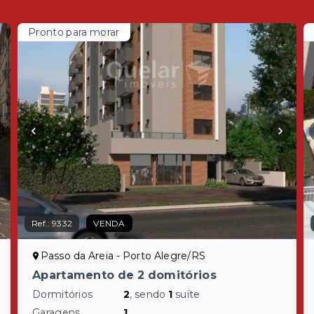
Pronto para morar
Ref.:
9332
VENDA
Passo da Areia - Porto Alegre/RS
Apartamento de 2 domitórios
Dormitórios
2
, sendo
1
suíte
Garagens
1