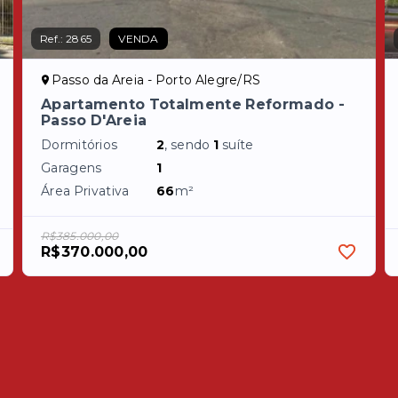
Ref.:
2865
VENDA
Passo da Areia - Porto Alegre/RS
Apartamento Totalmente Reformado -
Passo D'Areia
Dormitórios
2
, sendo
1
suíte
Garagens
1
Área Privativa
66
m²
R$385.000,00
R$370.000,00