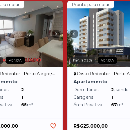
ara morar
Pronto para morar
7
VENDA
Ref.:
9020i
VENDA
 Redentor - Porto Alegre/RS
Cristo Redentor - Porto Al
amento
Apartamento
rios
2
Dormitórios
2
, sendo
ns
1
Garagens
1
vativa
65
m²
Área Privativa
67
m²
.000,00
R$625.000,00