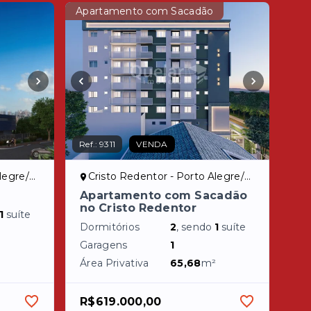
Apartamento com Sacadão
Ref.:
9311
VENDA
egre/RS
Cristo Redentor - Porto Alegre/RS
Apartamento com Sacadão
no Cristo Redentor
1
suíte
Dormitórios
2
, sendo
1
suíte
Garagens
1
Área Privativa
65,68
m²
R$619.000,00