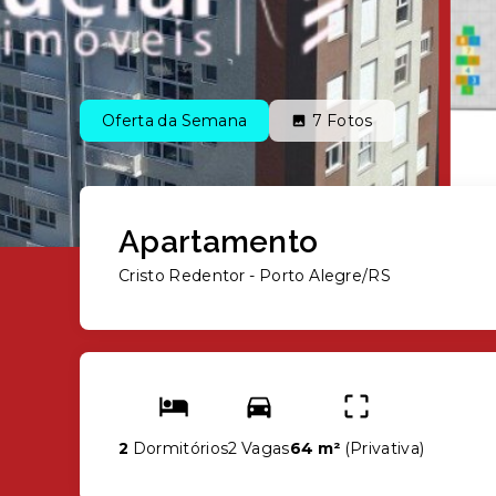
Oferta da Semana
7
Fotos
Apartamento
Cristo Redentor - Porto Alegre/RS
2
Dormitórios
2 Vagas
64 m²
(
Privativa
)