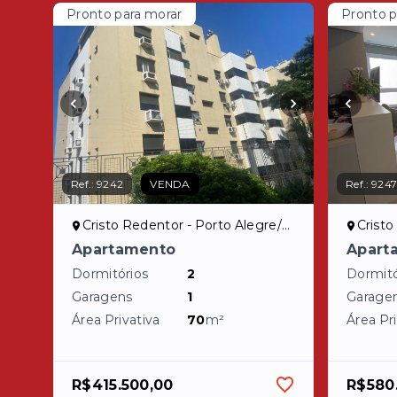
Pronto para morar
Pronto p
Ref.:
9242
VENDA
Ref.:
924
Cristo Redentor - Porto Alegre/RS
Cristo
Apartamento
Apart
Dormitórios
2
Dormitó
Garagens
1
Garage
Área Privativa
70
m²
Área Pri
R$415.500,00
R$580