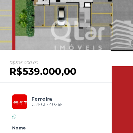
R$535.000,00
R$539.000,00
Ferreira
CRECI -
4026F
(51) 99986-4236
Nome